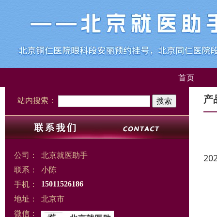
首页
产
站内搜索：
公司：
北京就医助手
20
联系：
小陈
手机：
15011526186
地址：
北京市
微信：