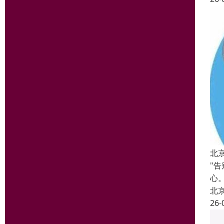
北
"
心
北
26-