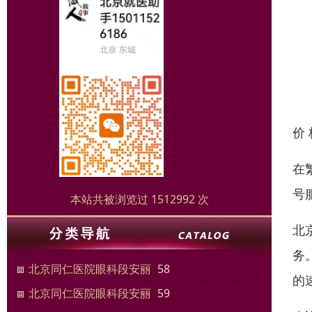
价
在
号
本站共被浏览过 1512992 次
北
务
北京同仁医院眼科段安丽
58
的
北京同仁医院眼科段安丽
59