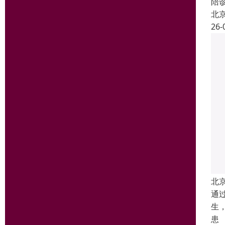
陪
北
26-
北
通
生
患