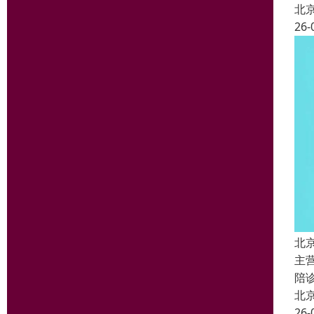
北
26-
北
主
陪
北
26-